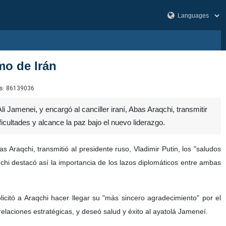
mo de Irán
s:
86139036
i Jamenei, y encargó al canciller iraní, Abas Araqchi, transmitir
icultades y alcance la paz bajo el nuevo liderazgo.
s Araqchi, transmitió al presidente ruso, Vladimir Putin, los "saludos
chi destacó así la importancia de los lazos diplomáticos entre ambas
icitó a Araqchi hacer llegar su "más sincero agradecimiento" por el
relaciones estratégicas, y deseó salud y éxito al ayatolá Jameneí.