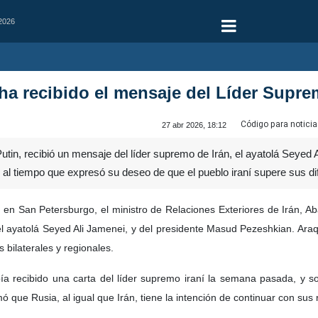
 2026
ha recibido el mensaje del Líder Supre
Código para noticia
27 abr 2026, 18:12
utin, recibió un mensaje del líder supremo de Irán, el ayatolá Seyed Al
al tiempo que expresó su deseo de que el pueblo iraní supere sus dif
 en San Petersburgo, el ministro de Relaciones Exteriores de Irán, Aba
 el ayatolá Seyed Ali Jamenei, y del presidente Masud Pezeshkian. Araq
 bilaterales y regionales.
ía recibido una carta del líder supremo iraní la semana pasada, y sol
 que Rusia, al igual que Irán, tiene la intención de continuar con sus 