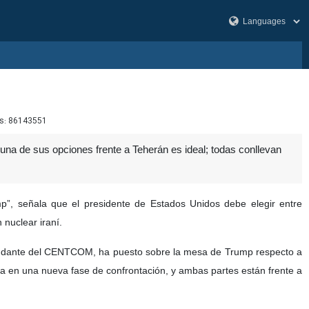
s:
86143551