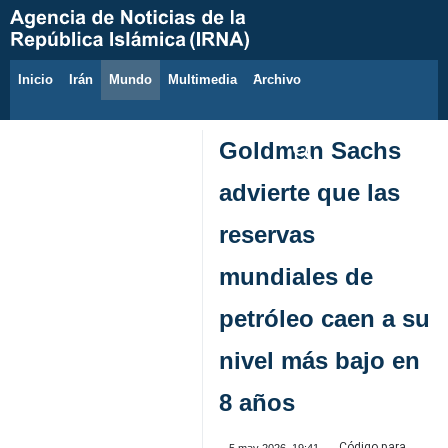
Inicio
Irán
Mundo
Multimedia
َArchivo
6 de agosto de 2026
Goldman Sachs
advierte que las
reservas
mundiales de
petróleo caen a su
nivel más bajo en
8 años
Código para