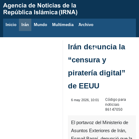
Inicio
Irán
Mundo
Multimedia
َArchivo
8 de agosto de 2026
Irán denuncia la
“censura y
piratería digital”
de EEUU
Código para
6 may 2026, 10:01
noticias:
86147050
El portavoz del Ministerio de
Asuntos Exteriores de Irán,
Esmail Baqaí, denunció que la