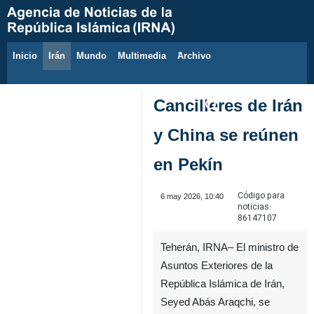
Inicio
Irán
Mundo
Multimedia
َArchivo
6 de agosto de 2026
Cancilleres de Irán
y China se reúnen
en Pekín
Código para
6 may 2026, 10:40
noticias:
86147107
Teherán, IRNA– El ministro de
Asuntos Exteriores de la
República Islámica de Irán,
Seyed Abás Araqchi, se