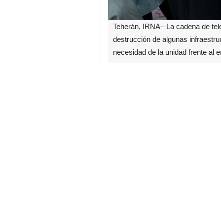
Teherán, IRNA– La cadena de telev
destrucción de algunas infraestruc
necesidad de la unidad frente al e
El corresponsal de Al Jazeera, en 
contra Irán, que comenzó el 28 de 
poder adquisitivo de la población,
unirse frente al enemigo y mantener
El corresponsal, tras recorrer al
vendedores de alimentos indicaron q
el anuncio del alto el fuego y el re
Añadió: “Algunas personas, a pesa
dificultades no provocarán división
otro frente al enemigo y defender 