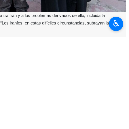
tra Irán y a los problemas derivados de ello, incluida la
♿︎
“Los iraníes, en estas difíciles circunstancias, subrayan la
s habitantes de Teherán, tras el ataque de EEUU y régimen sionista
s precios de algunos bienes y, en consecuencia, la disminución del
u descontento con la situación económica, destacan que todos deben
ón actual derivada de la guerra y sus problemas, señaló: “Algunos
ares, lo que redujo la venta de bienes básicos en la capital; y tras
 población ha disminuido sus compras”.
umento de los precios de diversos productos, recalcaron que estas
er mantenerse unidos en estas circunstancias, permanecer uno junto a
 efectos económicos y el aumento de precios en estas condiciones es