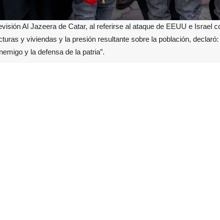
isión Al Jazeera de Catar, al referirse al ataque de EEUU e Israel con
turas y viviendas y la presión resultante sobre la población, declaró: 
nemigo y la defensa de la patria”.
un reportaje sobre la situación de la población, especialmente de lo
febrero de 2026, afirmó: “Esta guerra ha provocado el aumento de lo
 sometiéndola a presión. No obstante, muchas personas, a pesar de s
se firmes en la defensa del país.
gunas calles de Teherán y entrevistar a ciudadanos sobre la situaci
ue durante la guerra varios habitantes de Teherán abandonaron sus hog
greso de la gente a sus casas, ahora, debido al aumento de precios, la
r de criticar la situación actual, los problemas económicos y el a
 frente al enemigo y su agresión; por el contrario, consideran su deb
su patria, ya que, en cualquier caso, la guerra conlleva sus propios