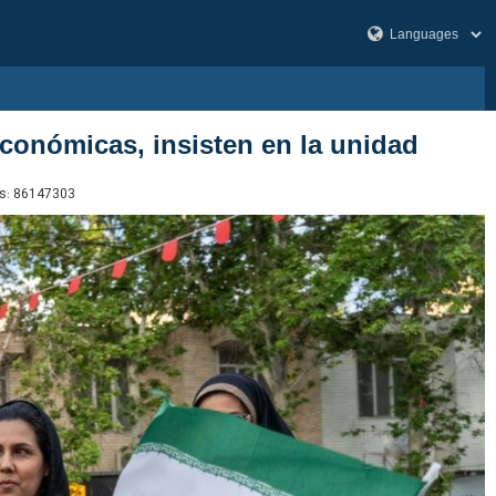
 económicas, insisten en la unidad
s:
86147303