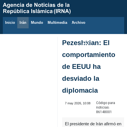
Inicio
Irán
Mundo
Multimedia
َArchivo
9 de agosto de 2026
Pezeshkian: El
comportamiento
de EEUU ha
desviado la
diplomacia
Código para
7 may 2026, 10:08
noticias:
86148001