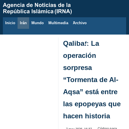
Inicio
Irán
Mundo
Multimedia
َArchivo
10 de agosto de 2026
Qalibaf: La
operación
sorpresa
“Tormenta de Al-
Aqsa” está entre
las epopeyas que
hacen historia
Código para