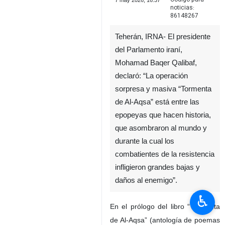
7 may 2026, 16:37
noticias:
86148267
Teherán, IRNA- El presidente
del Parlamento iraní,
Mohamad Baqer Qalibaf,
declaró: “La operación
sorpresa y masiva “Tormenta
de Al-Aqsa” está entre las
epopeyas que hacen historia,
que asombraron al mundo y
durante la cual los
combatientes de la resistencia
infligieron grandes bajas y
daños al enemigo”.
♿︎
En el prólogo del libro “Tormenta
de Al-Aqsa” (antología de poemas