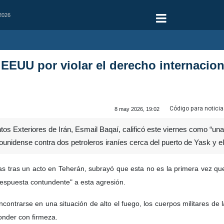
 2026
EEUU por violar el derecho internacion
Código para noticia
8 may 2026, 19:02
tos Exteriores de Irán, Esmail Baqaí, calificó este viernes como “una f
dounidense contra dos petroleros iraníes cerca del puerto de Yask y 
tas tras un acto en Teherán, subrayó que esta no es la primera vez qu
espuesta contundente" a esta agresión.
encontrarse en una situación de alto el fuego, los cuerpos militares 
onder con firmeza.