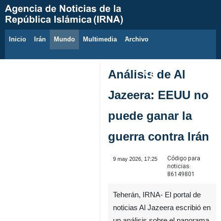
Inicio
Irán
Mundo
Multimedia
َArchivo
7 de agosto de 2026
Análisis de Al
Jazeera: EEUU no
puede ganar la
guerra contra Irán
Código para
9 may 2026, 17:25
noticias:
86149801
Teherán, IRNA- El portal de
noticias Al Jazeera escribió en
un análisis sobre el panorama