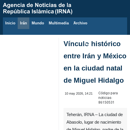
Inicio
Irán
Mundo
Multimedia
َArchivo
8 de agosto de 2026
Vínculo histórico
entre Irán y México
en la ciudad natal
de Miguel Hidalgo
Código para
10 may 2026, 14:21
noticias:
86150531
Teherán, IRNA – La ciudad de
Abasolo, lugar de nacimiento
de Miguel Hidalgo, padre de la