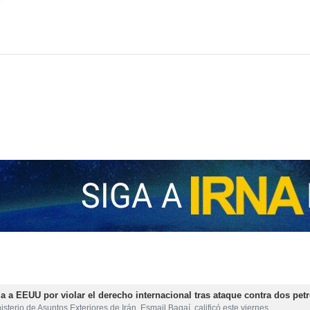
 República Islámica de Irán al más reciente texto propuesto por Est
tos Exteriores había declarado anteriormente en varias ocasiones qu