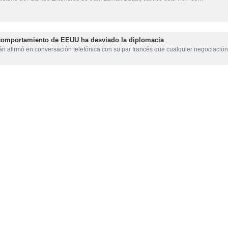
una vez concluidos los análisis y realizada la evaluación final.
pa las negociaciones estarán centradas en el tema del fin de la guerra