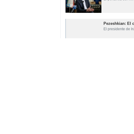
propuestas de EEUU serían enviados 
Según el plan propuesto, en esta eta
Irán
Política
Contador de personas
etiquetas
EEUU
Irán
Guerra