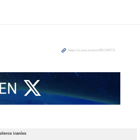
ados Unidos para poner fin a la guerra fue enviada hoy a través
e los puntos de vista y las consideraciones de Irán respecto a las