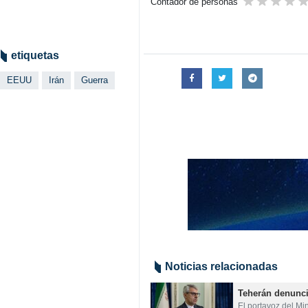
Teherán, IRNA– La respuesta de la
del mediador pakistaní.
El portavoz del Ministerio de Asun