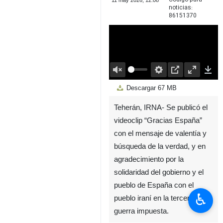
11 may 2026, 12:08
noticias:
86151370
00:00
Play
Unmute
Settings
PIP
Enter
Down
Descargar
67 MB
fullscreen
Teherán, IRNA- Se publicó el
videoclip “Gracias España”
con el mensaje de valentía y
búsqueda de la verdad, y en
agradecimiento por la
solidaridad del gobierno y el
pueblo de España con el
♿︎
pueblo iraní en la tercera
guerra impuesta.