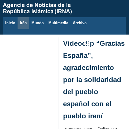
Inicio
Irán
Mundo
Multimedia
َArchivo
8 de agosto de 2026
Videoclip “Gracias
España”,
agradecimiento
por la solidaridad
del pueblo
español con el
pueblo iraní
Código para