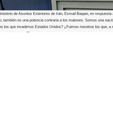
nisterio de Asuntos Exteriores de Irán, Esmail Baqaei, en respuesta
po, también es una potencia contraria a los matones. Somos una nac
s los que invadimos Estados Unidos? ¿Fuimos nosotros los que, a mi
manos inocentes?”
Política Exterior de IRNA, Baqaei expuso el lunes en su rueda de p
 en la última semana."
: “Las autoridades estadounidenses, incluido el presidente y el se
ara referirse a Irán, afirmando que extorsiona a los países de la regió
a. Teniendo en cuenta el gasto militar per cápita de los países de la
¿cuál es su respuesta a estas declaraciones del presidente de Estados U
sponsable en la región, pero al mismo tiempo, también es una pote
ctuación. ¿Acaso fuimos nosotros los que invadimos Estados Unidos? ¿
os a 170 seres humanos inocentes? ¿Somos nosotros los que acosamo
oceso diplomático, cometimos dos veces un crimen tan grande; atacar 