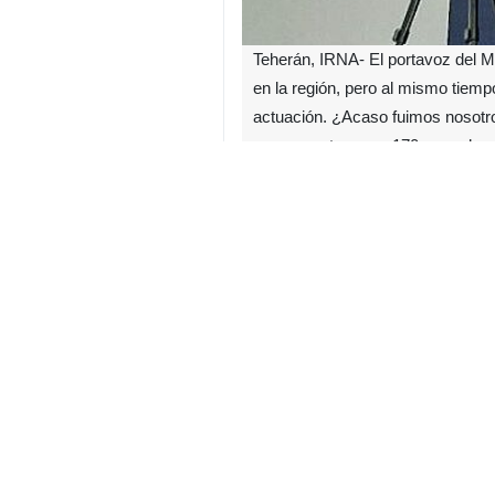
Teherán, IRNA- El portavoz del Mi
en la región, pero al mismo tiem
actuación. ¿Acaso fuimos nosotro
ensangrentamos a 170 seres hu
Según informó el corresponsal de 
importantes del aparato diplomático
En respuesta a la pregunta de IRNA
“potencia matona” de Oriente Medio p
si ese país tuviera la bomba atómic
relación de Irán con estos países, 
ha demostrado ser una potencia re
matones. Basta con mirar nuestra a
solo día, matamos y ensangrentam
¿Fuimos nosotros los que, en el pr