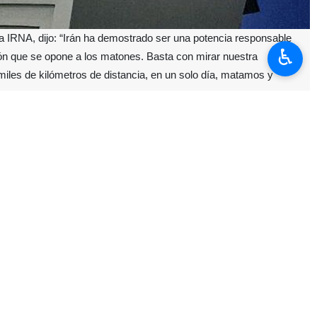
 a IRNA, dijo: “Irán ha demostrado ser una potencia responsable
♿︎
ión que se opone a los matones. Basta con mirar nuestra
les de kilómetros de distancia, en un solo día, matamos y
rensa con los periodistas las posturas, decisiones y acciones más
cretario de Estado de ese país, utilizan constantemente el término
n y gasta su dinero en producir misiles y drones, y que sería terrible
 región en comparación con Irán y, por supuesto, la naturaleza de la
nidos?”, el portavoz del Ministerio de Asuntos Exteriores dijo: “Irán
ncia contraria a los matones. Somos una nación que se opone a los
Fuimos nosotros los que, a miles de kilómetros de distancia, en un
s a Cuba, Venezuela y otros países en el hemisferio occidental?
a un país, destruir las infraestructuras de un país, asesinar a los