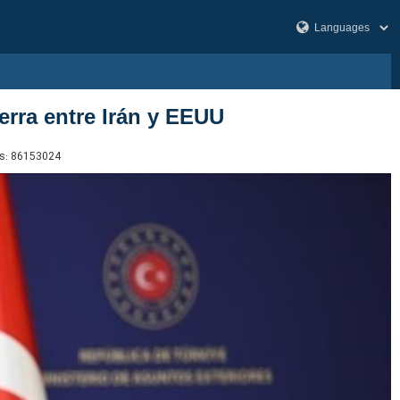
erra entre Irán y EEUU
s:
86153024