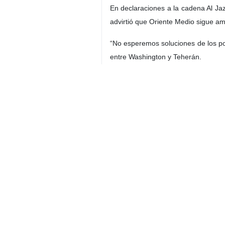
En declaraciones a la cadena Al Jaz
advirtió que Oriente Medio sigue am
“No esperemos soluciones de los pod
entre Washington y Teherán.
El jefe de la diplomacia turca sub
únicamente por la vía diplomática. 
a ambas partes a mostrar “enfoques 
Mundo
Asia occidental
Contador de personas