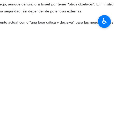
go, aunque denunció a Israel por tener “otros objetivos”. El ministro
pia seguridad, sin depender de potencias externas.
♿︎
nto actual como “una fase crítica y decisiva” para las negociaciones
 mundial y rechazó cualquier uso de fuerza para lograrlo, apostando
es se ha visto ralentizada por consideraciones de seguridad, e instó