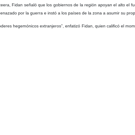
eera, Fidan señaló que los gobiernos de la región apoyan el alto el fue
enazado por la guerra e instó a los países de la zona a asumir su pro
eres hegemónicos extranjeros”, enfatizó Fidan, quien calificó el mome
rayó que la reapertura del estrecho de Ormuz beneficia a la economía
Además, reveló que la respuesta de Irán a las propuestas estadounidens
flexibles” y voluntad política para alcanzar un acuerdo.