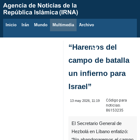
Inicio
Irán
Mundo
Multimedia
َArchivo
6 de agosto de 2026
“Haremos del
campo de batalla
un infierno para
Israel”
Código para
13 may 2026, 11:19
noticias:
86153235
El Secretario General de
Hezbolá en Líbano enfatizó:
“No abandonaremos el campo