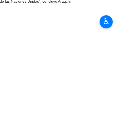
♿︎
ses miembros de BRICS, afirmó: “Para casi todos los presentes en
sotros nos enfrentamos a distintas formas de esta misma presión
ste tipo de comportamientos debe ser arrojado al basurero de la
 Nueva Delhi.
ones salvajes e ilegales por parte de Estados Unidos e Israel. Los