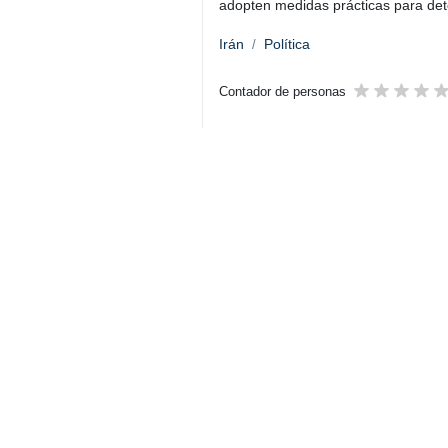
Nueva Delhi, IRNA– El ministro i
esta reunión, resistir la intimi
y coerción detestable. Ha llegad
historia”.
El jefe de la Diplomacia persa efec
Dijo: “Como todos ustedes han sido