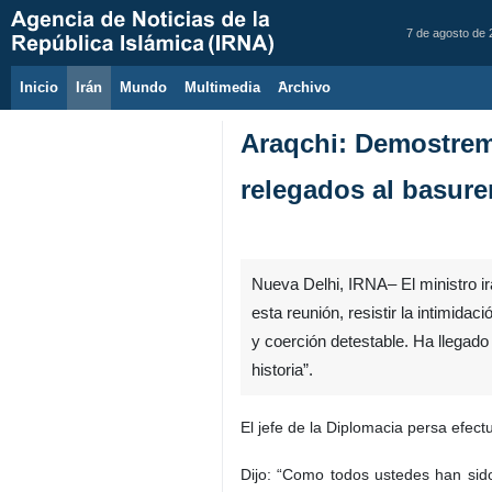
7 de agosto de
Inicio
Irán
Mundo
Multimedia
َArchivo
Araqchi: Demostrem
relegados al basurer