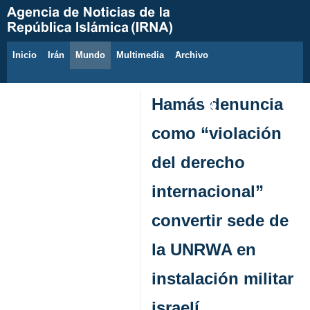
Inicio
Irán
Mundo
Multimedia
َArchivo
10 de agosto de 2026
Hamás denuncia
como “violación
del derecho
internacional”
convertir sede de
la UNRWA en
instalación militar
israelí