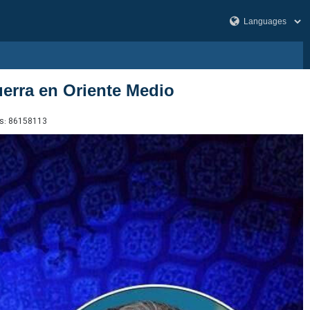
uerra en Oriente Medio
s:
86158113