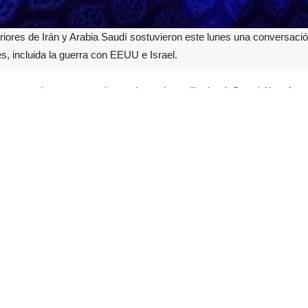
iores de Irán y Arabia Saudí sostuvieron este lunes una conversación
s, incluida la guerra con EEUU e Israel.
acercamiento entre ambos países, el canciller iraní, Seyed Abas Araq
rde de este lunes (hora local).
pública Islámica de Irán y el Reino de Arabia Saudí dialogaron y consu
 comunicación evidencia la continuidad del entendimiento bilateral a
n toda la región, desde Gaza, hasta los países ribereños del Golfo Pérs