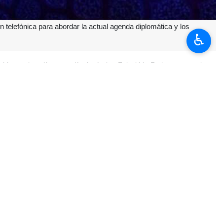
 telefónica para abordar la actual agenda diplomática y los
♿︎
chi, y su homólogo saudí, el príncipe Faisal bin Farhan, mantuvieron
ltaron sobre temas vinculados a la guerra que ya está en curso entre
lcanzado en 2023 tras un prolongado distanciamiento, en un momento
ico.