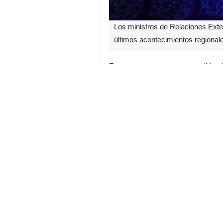
Los ministros de Relaciones Exter
últimos acontecimientos regionale
En un nuevo gesto que consolida el 
una llamada telefónica durante la ta
Los jefes de la diplomacia de la Re
Teherán, Washington y Tel Aviv. La
crucial marcado por los conflictos e
Irán
Política
Contador de personas