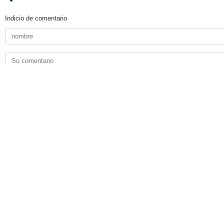
El ministro de Asuntos Exteriore
advirtió que cualquier regreso a 
En un mensaje publicado en su cuen
destrucción de decenas de aviones p
"Ahora se ha confirmado oficialment
las lecciones que hemos aprendid
sorpresas", concluyó Araqchí, lanza
Irán
Defensa
Contador de personas