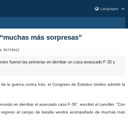
rá “muchas más sorpresas”
s:
86159662