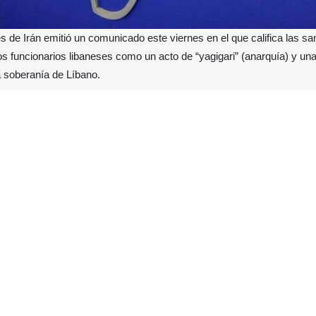
res de Irán emitió un comunicado este viernes en el que califica las
os funcionarios libaneses como un acto de “yagigari” (anarquía) y una
a soberanía de Líbano.
gicamente la decisión del Departamento del Tesoro de Estados Unido
 diputados de Hezbolá, funcionarios del movimiento Amal y altos cargos
ó la medida como “una muestra más de la anarquía y el desprecio del g
cciones “mezquinas” buscan “debilitar la soberanía nacional de Líbano y
tadounidense por continuar su complicidad con “el régimen sionista
tensión en la región.
resó su confianza en que los distintos grupos y sectores libaneses, 
a Islámica de Irán está decidida a fortalecer sus relaciones amistosas