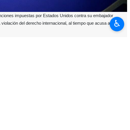
 sanciones impuestas por Estados Unidos contra su embajador
♿︎
 violación del derecho internacional, al tiempo que acusa a
s de sancionar a Mohammad Reza Rauf Sheibani, embajador designado
 militares y de seguridad libaneses.
obierno estadounidense a los principios del derecho internacional y
 sembrar la discordia” en la sociedad libanesa. Asimismo, en el texto
 agresor y ocupante” en sus agresiones militares y crímenes contra
manteniendo la unidad y cohesión nacional, defenderán su soberanía e
 e históricas con la República del Líbano en todas sus dimensiones, en