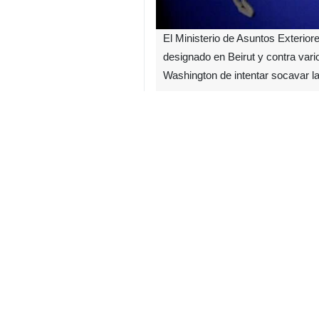
El Ministerio de Asuntos Exterio
designado en Beirut y contra vari
Washington de intentar socavar l
La Cancillería iraní condenó enér
de Irán en Beirut, así como a varios
En su comunicado, Teherán describi
la Carta de la ONU”.
El texto oficial señaló que estas a
se denuncia a la administración es
Líbano, en un contexto de creciente 
Finalmente, el Ministerio iraní exp
integridad territorial. “La Repúblic