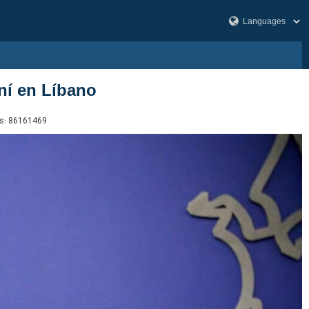
ní en Líbano
s:
86161469