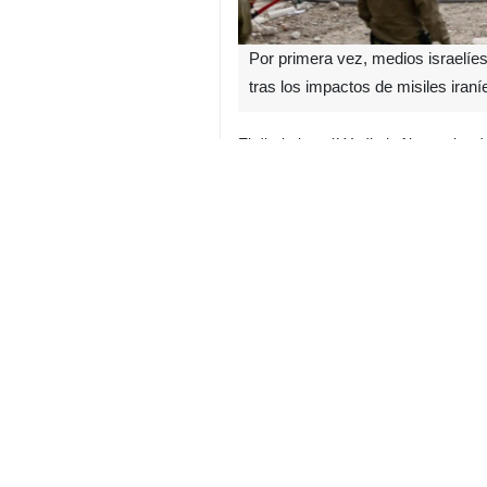
Por primera vez, medios israelíe
tras los impactos de misiles iraní
El diario israelí Yedioth Ahronoth 
misiles iraníes. Una de las áreas a
de combustible para cazas y el ma
militar, cerca de Safed, y en la bas
El rotativo hebreo también reveló
corresponsal de Al-Arabi Al-Jadid e
contra sus objetivos.
Las fotografías muestran alteracione
El informe añade que, si bien lo
corresponsal advirtió que la censura