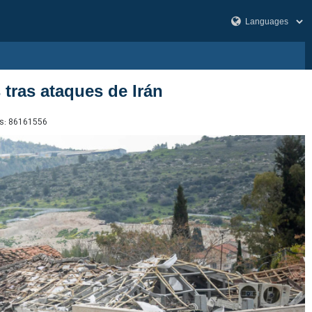
 tras ataques de Irán
s:
86161556