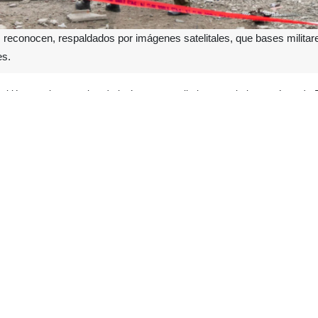
s reconocen, respaldados por imágenes satelitales, que bases milita
es.
admitió este viernes, citando imágenes satelitales, que la base aérea d
fectadas corresponde a la sección de apoyo, vehículos y equipamiento 
ntenimiento de aeronaves de combate. Las imágenes también sugiere
e aérea de Nevatim, en el Néguev.
 un extenso incendio en la base Samson el pasado 10 de marzo, un a
n Jerusalén, los daños son visibles en las imágenes satelitales, lo que
s en el terreno cercano a las instalaciones militares, aunque el nivel de
s daños en Nevatim son menores que en Ramat David, es probable 
 militar israelí mantiene silencio sobre cualquier información adicional