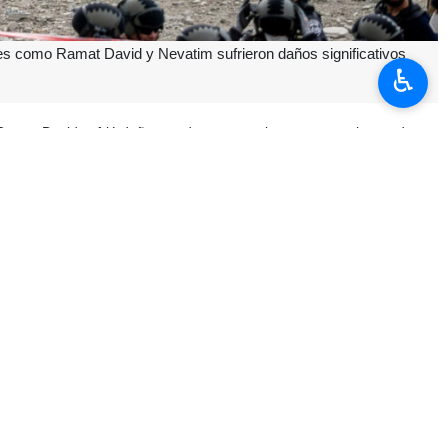
res como Ramat David y Nevatim sufrieron daños significativos
♿︎
e Ramat David sufrió daños en dos puntos clave tras ser alcanzada por
militar, mientras que la otra alberga el sistema de reabastecimiento
n impactos en una base vinculada a la unidad 8200 de inteligencia
taque reivindicado por Hezbolá mediante drones suicidas. Según el
 constituiría un indicio grave de impacto directo de misiles y drones
 destrucción varía entre las diferentes estructuras.
que otras bases también hayan sufrido impactos. Sin embargo, el
 al respecto, ocultando posibles daños en otras instalaciones.