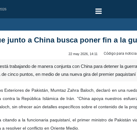
 2026
e junto a China busca poner fin a la g
Código para noticia
22 may 2026, 14:11
 está trabajando de manera conjunta con China para detener la guerr
a de cinco puntos, en medio de una nueva gira del premier paquistaní
tos Exteriores de Pakistán, Mumtaz Zahra Baloch, declaró en una rue
ta contra la República Islámica de Irán. “China apoya nuestros esfu
Baloch, sin ofrecer aún detalles específicos sobre el contenido de la pro
citando a la funcionaria paquistaní, el primer ministro de Pakistán v
a a resolver el conflicto en Oriente Medio.