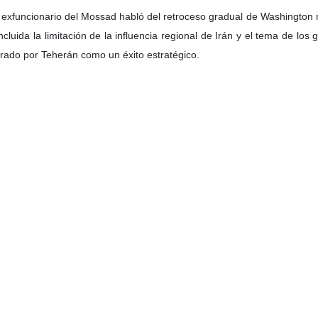
o del Mossad, Eyal Tsir Cohen, reconociendo la derrota estratégica del
 salida estratégico” y no solo no ha logrado sus objetivos principales
gimen sionista publicó en un controvertido informe las declaraciones d
e reconoce la derrota estratégica del régimen de Israel en la guerra
ranscurridas desde el alto el fuego, este funcionario del Mossad dec
 mediáticas de victoria o falsas esperanzas. Un análisis realista del c
s de Tel Aviv al inicio de la guerra, añadió: “Uno de los mayores erro
structura del sistema, pero la República Islámica pudo reconstruir su 
ién reconoció que las estimaciones del régimen de Israel sobre la p