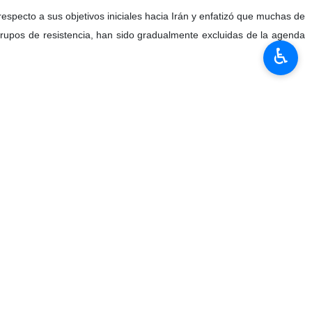
 régimen sionista en la guerra contra Irán, declaró que Tel Aviv
, sino que Irán ha podido mantener su capacidad disuasoria y
♿︎
e Eyal Tsir Cohen, jefe del departamento de relaciones informativas y
 contra Irán y que Tel Aviv está atrapado en un callejón sin salida
laró: “Ahora ha llegado el momento de analizar las realidades de la
urso de la guerra muestra que Israel se encuentra en una situación de
res fue creer que la eliminación de los altos líderes de Irán podría
estructura de mando y gestión más rápido de lo estimado”.
robabilidad de que se formaran protestas internas generalizadas en