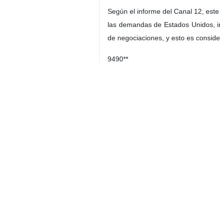
Teherán, IRNA- Un alto funcionari
está atrapado en un “callejón sin
recuperar su poder.
El Canal 12 de la televisión del ré
diplomáticas del Mossad, en las qu
estratégico.
Refiriéndose a las siete semanas t
guerra sin consignas, declaraciones
callejón sin salida estratégico”.
Al referirse a los cálculos erróneo
provocar un shock sostenido en la e
Este exfuncionario del Mossad tamb
Irán también fueron incorrectas.