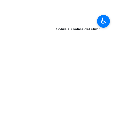
♿︎
Sobre su salida del club:
en casa siempre es especial.
”
Sobre Dani Carvajal:
0 años perteneciendo al Real Madrid. Está claro que será mi
 club. Mañana será titular y estoy seguro de que cuando sea