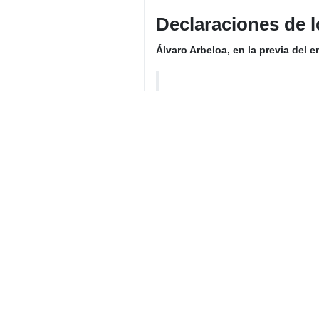
Declaraciones de 
Álvaro Arbeloa, en la previa del 
“
Esperamos despedirnos de la 
“
Espero que solo sea un hast
último partido por ahora con e
“
Es el símbolo de lo que debe
sustituido para recibir su ho
Sobre Vinicius: