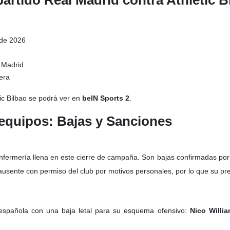
partido Real Madrid contra Athletic B
de 2026
 Madrid
era
tic Bilbao se podrá ver en
beIN Sports 2
.
equipos: Bajas y Sanciones
enfermería llena en este cierre de campaña. Son bajas confirmadas por
usente con permiso del club por motivos personales, por lo que su pr
l española con una baja letal para su esquema ofensivo:
Nico Willi