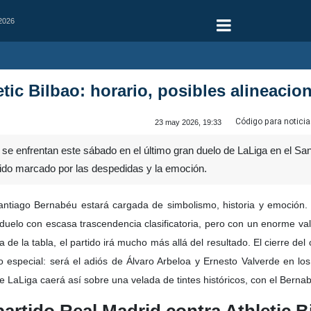
 2026
tic Bilbao: horario, posibles alineacion
Código para noticia
23 may 2026, 19:33
o se enfrentan este sábado en el último gran duelo de LaLiga en el Sant
tido marcado por las despedidas y la emoción.
antiago Bernabéu estará cargada de simbolismo, historia y emoción.
duelo con escasa trascendencia clasificatoria, pero con un enorme va
a de la tabla, el partido irá mucho más allá del resultado. El cierre d
o especial: será el adiós de Álvaro Arbeloa y Ernesto Valverde en lo
de LaLiga caerá así sobre una velada de tintes históricos, con el Berna