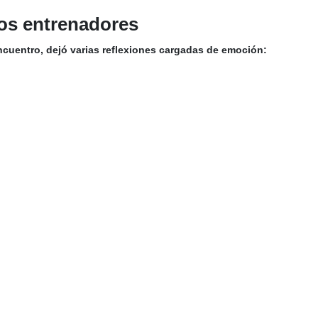
los entrenadores
encuentro, dejó varias reflexiones cargadas de emoción:
afición regalándoles una buena victoria. Jugar el último partido 
a luego. Siempre he considerado este club como mi casa. Llevo 2
l Real Madrid. No sabemos si será el último de mi vida.
”
 ser un jugador del Real Madrid. Es un futbolista formado en el
menaje, todo el mundo se pondrá en pie.
”