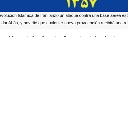
volución Islámica de Irán lanzó un ataque contra una base aérea est
ndar Abás, y advirtió que cualquier nueva provocación recibirá una 
es, el Cuerpo de Guardianes de la Revolución Islámica informó que a
eropuerto de Bandar Abás, utilizando proyectiles aéreos. El ataque de
ria advertencia” a Estados Unidos.
 no quedarán sin respuesta” y que, en caso de repetirse, la reacción 