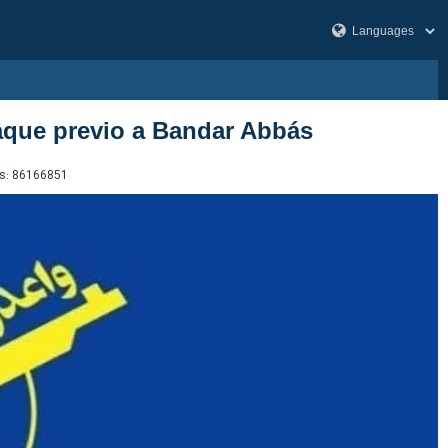
taque previo a Bandar Abbás
s:
86166851