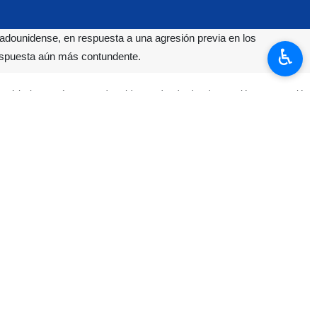
adounidense, en respuesta a una agresión previa en los
♿︎
respuesta aún más contundente.
tacó la base aérea estadounidense desde donde, partió una agresión
 represalia se produjo a las 4:50 de la madrugada, hora local, y fue
será “aún más decisiva”.