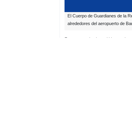
El Cuerpo de Guardianes de la Re
alrededores del aeropuerto de Ba
En un comunicado emitido este juev
previa contra un punto cercano al a
calificado por Teherán como “una se
El CGRI subrayó que “las agresiones
Irán
Defensa
Contador de personas