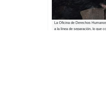
La Oficina de Derechos Humanos d
a la línea de separación, lo que co
Según informó este jueves la agenc
fuego pactado en octubre pasado.
El organismo advirtió que estos hec
representa una violación grave del 
El Ejército israelí, que justifica
ofrecido una reacción inmediata a 
frontera hacia el interior del terr
Gaza.
Esta expansión ha incrementado el