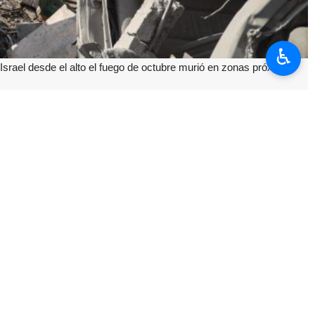
♿︎
srael desde el alto el fuego de octubre murió en zonas próximas
dido la vida cerca del denominado «línea amarilla» tras el cese al
rando contra civiles únicamente por acercarse a dichas áreas, lo que
una medida para neutralizar presuntas amenazas de milicianos, no ha
azado en múltiples ocasiones los bloques de hormigón que marcan la
ilitar hasta abarcar actualmente cerca de dos tercios de la Franja de
 tiendas y viviendas destruidas próximas a la línea amarilla. Los