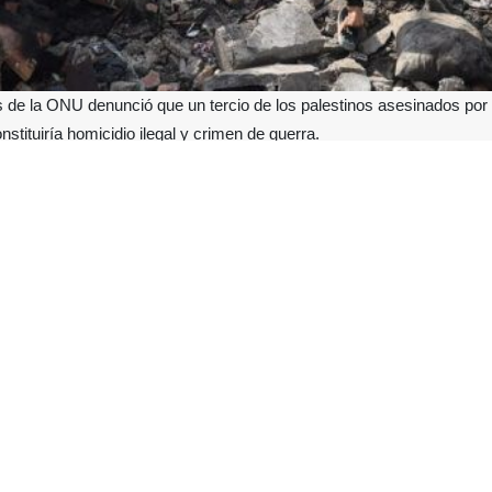
e la ONU denunció que un tercio de los palestinos asesinados por I
nstituiría homicidio ilegal y crimen de guerra.
ia Reuters, Naciones Unidas señaló que numerosos palestinos han per
hos elevan las sospechas de que fuerzas israelíes podrían estar dispa
derecho internacional humanitario.
 los disparos en las inmediaciones de la línea de alto el fuego como 
las acusaciones. Paralelamente, la ONU detalló que Israel ha despl
itorio controlado por Hamás, ampliando la zona prohibida bajo control m
 temor entre los desplazados palestinos que viven en campamentos de