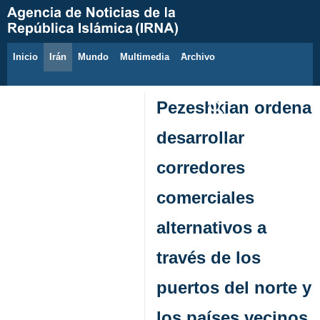
Inicio
Irán
Mundo
Multimedia
َArchivo
8 de agosto de 2026
Pezeshkian ordena
desarrollar
corredores
comerciales
alternativos a
través de los
puertos del norte y
los países vecinos