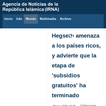
Inicio
Irán
Mundo
Multimedia
َArchivo
8 de agosto de 2026
Hegseth amenaza
a los países ricos,
y advierte que la
etapa de
'subsidios
gratuitos' ha
terminado
Código para