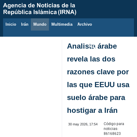
Inicio
Irán
Mundo
Multimedia
َArchivo
8 de agosto de 2026
Analista árabe
revela las dos
razones clave por
las que EEUU usa
suelo árabe para
hostigar a Irán
Código para
30 may 2026, 17:54
noticias:
86168623