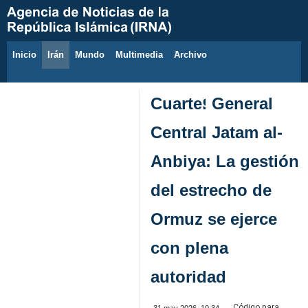
Inicio
Irán
Mundo
Multimedia
َArchivo
6 de agosto de 2026
Cuartel General
Central Jatam al-
Anbiya: La gestión
del estrecho de
Ormuz se ejerce
con plena
autoridad
Código para