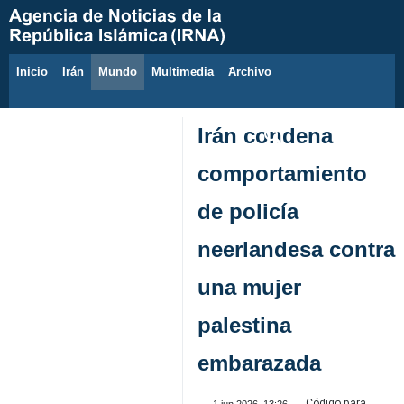
Inicio
Irán
Mundo
Multimedia
َArchivo
6 de agosto de 2026
Irán condena
comportamiento
de policía
neerlandesa contra
una mujer
palestina
embarazada
Código para