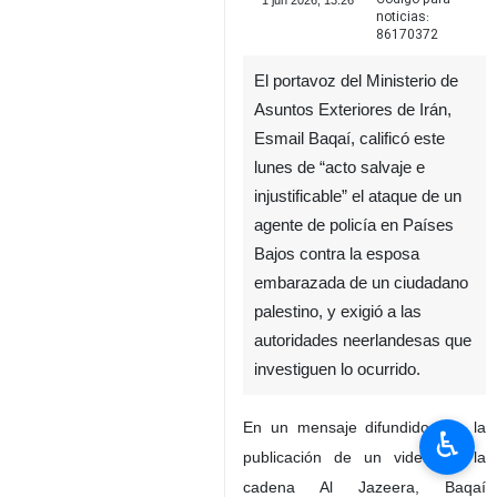
1 jun 2026, 13:26
noticias:
86170372
El portavoz del Ministerio de
Asuntos Exteriores de Irán,
Esmail Baqaí, calificó este
lunes de “acto salvaje e
injustificable” el ataque de un
agente de policía en Países
Bajos contra la esposa
embarazada de un ciudadano
palestino, y exigió a las
autoridades neerlandesas que
investiguen lo ocurrido.
En un mensaje difundido tras la
♿︎
publicación de un video de la
cadena Al Jazeera, Baqaí