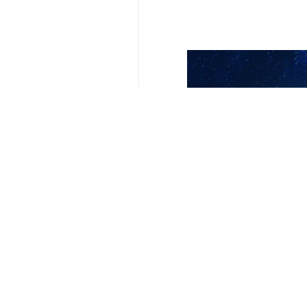
Un académico francés advirtió que
fundamental de inmunidad de los 
Pierre-Emmanuel Dupont, profesor 
diplomáticos, enviados oficiales y
"Agresiones de Estados Unidos y el
Relaciones Exteriores de Irán.
El catedrático subrayó que cualqu
violación de los principios fundamen
Dupont lamentó que, mientras la m
que generan un precedente peligro
"Lamentablemente nos enfrentamos a