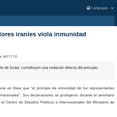
ores iraníes viola inmunidad
s:
86171731