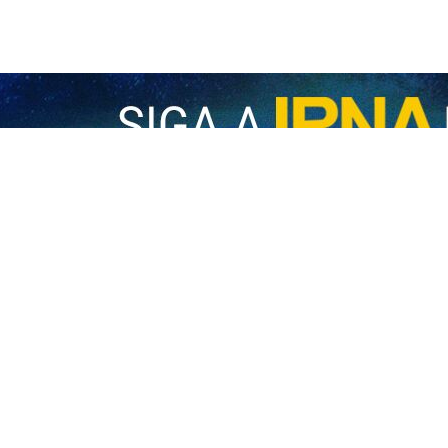
 las amenazas de asesinato contra los negociadores iraníes por parte 
representantes diplomáticos.
de la Universidad Paris-Est Créteil (UPEC), afirmó en una conferen
 negociadores es una de las reglas más básicas de las relaciones int
 régimen sionista contra Irán; dimensiones legales", organizado por 
ier amenaza de asesinato contra personas que estaban realizando neg
tales del derecho internacional.
ayoría de la comunidad jurídica internacional ha adoptado una postu
so.
 una situación que requiere una revisión seria para que la comunid