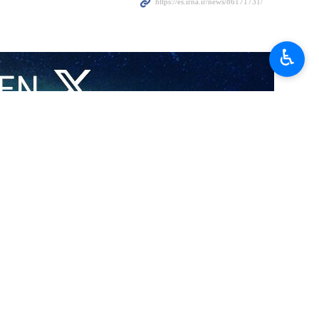
♿︎
de Israel, constituyen una violación directa del principio
cia en línea que "el principio de inmunidad de los representantes
ernacionales". Sus declaraciones se produjeron durante el seminario
el Centro de Estudios Políticos e Internacionales del Ministerio de
ociaciones diplomáticas representa uno de los casos más graves de
ra apropiada, algunos gobiernos occidentales mantienen posiciones
ad internacional pueda adoptar una posición unificada, coherente y