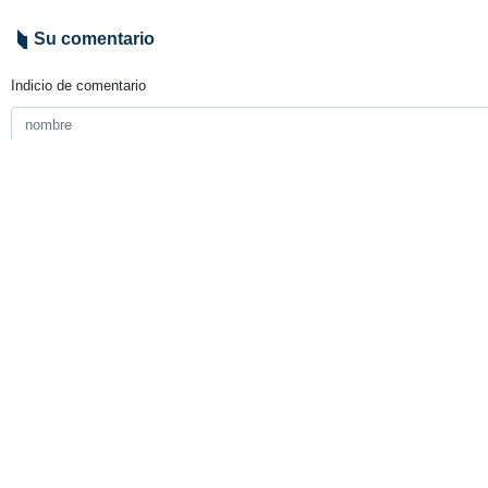
El investigador ruso Nikolai Sukh
pasado fueron clave para que Estad
Sukhov, investigador principal del
sistema defensivo en mosaico basado
El analista señaló que la agresión
experto agregó que la capacidad de
Washington y Tel Aviv.
Irán
Política
Contador de personas