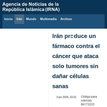
Inicio
Irán
Mundo
Multimedia
َArchivo
6 de agosto de 2026
Irán produce un
fármaco contra el
cáncer que ataca
solo tumores sin
dañar células
sanas
Código para
3 jun 2026, 10:22
noticias:
86172223