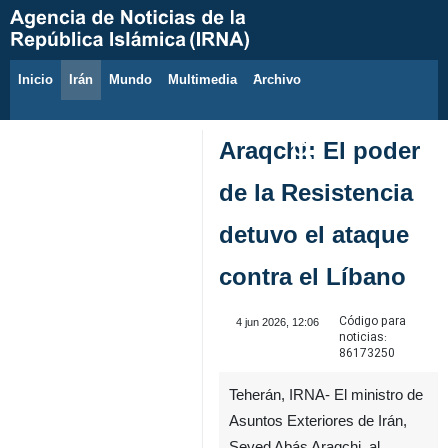
Inicio
Irán
Mundo
Multimedia
َArchivo
7 de agosto de 2026
Araqchi: El poder
de la Resistencia
detuvo el ataque
contra el Líbano
Código para
4 jun 2026, 12:06
noticias:
86173250
Teherán, IRNA- El ministro de
Asuntos Exteriores de Irán,
Seyed Abás Araqchi, al