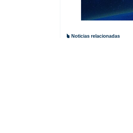
Noticias relacionadas
Líder de la Revo
Teherán, IRNA- El
Su comentario
Indicio de comentario