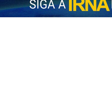
lución: Neutralicen el intento del enemigo de sembrar división en Irán
 Líder Supremo de la Revolución Islámica, el Ayatolá Seyed Moytaba Hoseini…