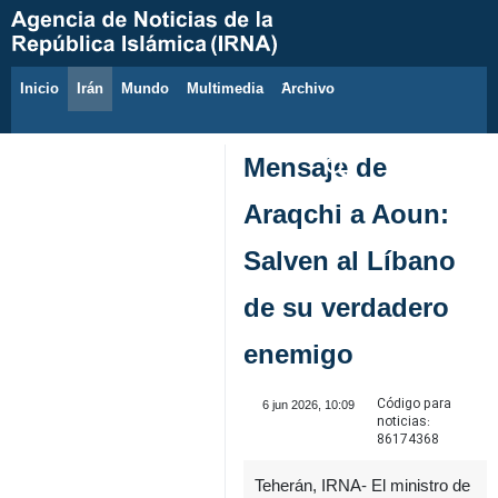
Inicio
Irán
Mundo
Multimedia
َArchivo
8 de agosto de 2026
Mensaje de
Araqchi a Aoun:
Salven al Líbano
de su verdadero
enemigo
Código para
6 jun 2026, 10:09
noticias:
86174368
Teherán, IRNA- El ministro de