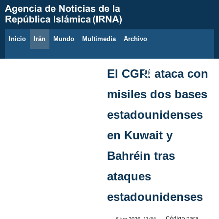
Inicio
Irán
Mundo
Multimedia
َArchivo
6 de agosto de 2026
El CGRI ataca con
misiles dos bases
estadounidenses
en Kuwait y
Bahréin tras
ataques
estadounidenses
Código para