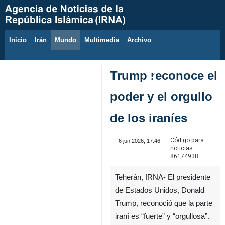
Inicio
Irán
Mundo
Multimedia
َArchivo
8 de agosto de 2026
Trump reconoce el
poder y el orgullo
de los iraníes
Código para
6 jun 2026, 17:46
noticias:
86174938
Teherán, IRNA- El presidente
de Estados Unidos, Donald
Trump, reconoció que la parte
iraní es “fuerte” y “orgullosa”.