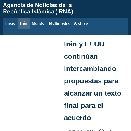
Inicio
Irán
Mundo
Multimedia
َArchivo
8 de agosto de 2026
Irán y EEUU
continúan
intercambiando
propuestas para
alcanzar un texto
final para el
acuerdo
Código para