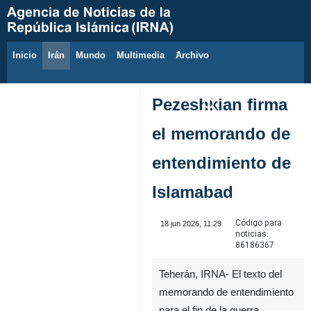
Inicio
Irán
Mundo
Multimedia
َArchivo
6 de agosto de 2026
Pezeshkian firma
el memorando de
entendimiento de
Islamabad
Código para
18 jun 2026, 11:29
noticias:
86186367
Teherán, IRNA- El texto del
memorando de entendimiento
para el fin de la guerra