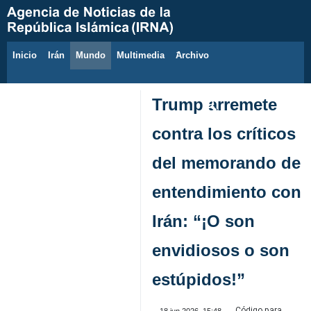
Inicio
Irán
Mundo
Multimedia
َArchivo
10 de agosto de 2026
Trump arremete
contra los críticos
del memorando de
entendimiento con
Irán: “¡O son
envidiosos o son
estúpidos!”
Código para