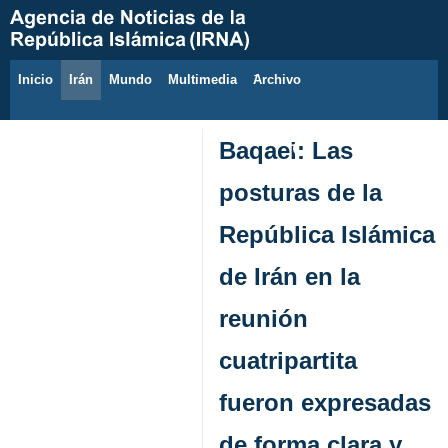
Inicio
Irán
Mundo
Multimedia
َArchivo
7 de agosto de 2026
Baqaei: Las
posturas de la
República Islámica
de Irán en la
reunión
cuatripartita
fueron expresadas
de forma clara y