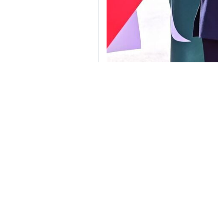
El presidente de Irán, Masud Pezes
Sharif, en el marco de una visita 
El presidente de la República Islá
encabezada por el presidente de Paki
La delegación iraní de alto nivel, 
por la televisión nacional y los princ
En la recepción también participaro