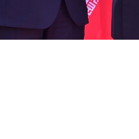
hkian, aterrizó hace minutos en la capital pakistaní, donde fue recibi
oficial para fortalecer la cooperación bilateral y dar seguimiento a los
mica de Irán, Masud Pezeshkian, arribó esta mañana al aeropuerto N
stán, Asif Ali Zardari, y el primer ministro Shehbaz Sharif.
encabezada por el mandatario persa, fue recibida en la pista por las má
ipales canales de noticias del país.
n el embajador de Irán en Pakistán, Reza Amiri Moqadam, junto con ot