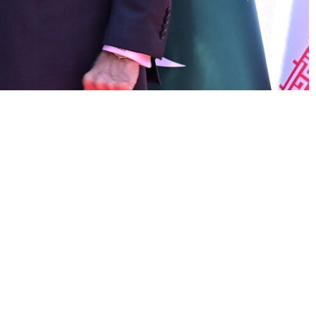
♿︎
do por el presidente Asif Ali Zardari y el primer ministro Shehbaz
 acuerdos de paz.
ur Khan de Islamabad, donde fue recibido con una ceremonia oficial
ximas autoridades paquistaníes en un acto que fue transmitido en vivo
ros funcionarios del gobierno paquistaní, en una muestra del interés