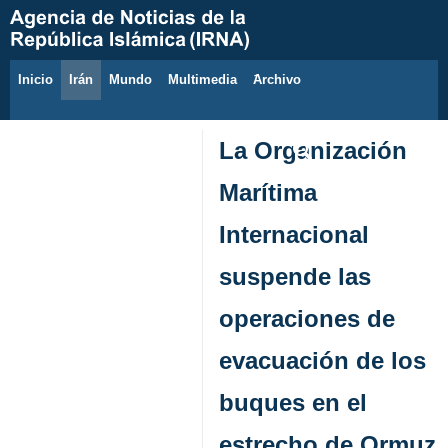
Inicio
Irán
Mundo
Multimedia
َArchivo
7 de agosto de 2026
La Organización
Marítima
Internacional
suspende las
operaciones de
evacuación de los
buques en el
estrecho de Ormuz