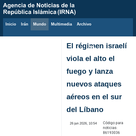
Inicio
Irán
Mundo
Multimedia
َArchivo
7 de agosto de 2026
El régimen israelí
viola el alto el
fuego y lanza
nuevos ataques
aéreos en el sur
del Líbano
Código para
26 jun 2026, 10:54
noticias:
86193036