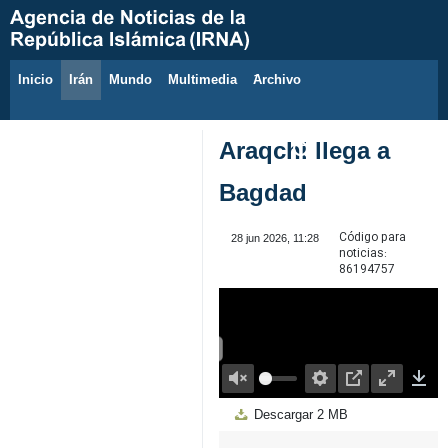
Inicio
Irán
Mundo
Multimedia
َArchivo
6 de agosto de 2026
Araqchi llega a
Bagdad
Código para
28 jun 2026, 11:28
noticias:
86194757
00:00
Play
Unmute
Settings
PIP
Enter
Down
Descargar
2 MB
fullscreen