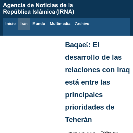
Inicio
Irán
Mundo
Multimedia
َArchivo
8 de agosto de 2026
Baqaei: El
desarrollo de las
relaciones con Iraq
está entre las
principales
prioridades de
Teherán
Código para