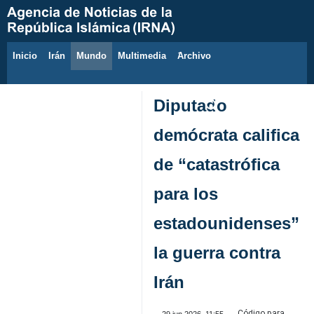
Inicio
Irán
Mundo
Multimedia
َArchivo
9 de agosto de 2026
Diputado
demócrata califica
de “catastrófica
para los
estadounidenses”
la guerra contra
Irán
Código para